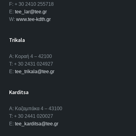
F: + 30 2410 255718
E:
tee_lar@tee.gr
W:
www.tee-kdth.gr
Trikala
Α: Κοραή 4 – 42100
T: + 30 2431 024927
E:
tee_trikala@tee.gr
Karditsa
A: Καζαμπάκα 4 – 43100
T: + 30 2441 020027
E:
tee_karditsa@tee.gr