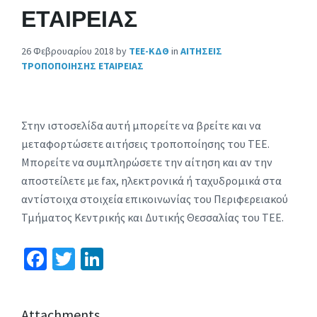
ΕΤΑΙΡΕΙΑΣ
26 Φεβρουαρίου 2018
by
ΤΕΕ-ΚΔΘ
in
ΑΙΤΗΣΕΙΣ
ΤΡΟΠΟΠΟΙΗΣΗΣ ΕΤΑΙΡΕΙΑΣ
Στην ιστοσελίδα αυτή μπορείτε να βρείτε και να
μεταφορτώσετε αιτήσεις τροποποίησης του ΤΕΕ.
Μπορείτε να συμπληρώσετε την αίτηση και αν την
αποστείλετε με fax, ηλεκτρονικά ή ταχυδρομικά στα
αντίστοιχα στοιχεία επικοινωνίας του Περιφερειακού
Τμήματος Κεντρικής και Δυτικής Θεσσαλίας του ΤΕΕ.
Fa
T
Li
ce
wi
n
b
tt
ke
Attachments