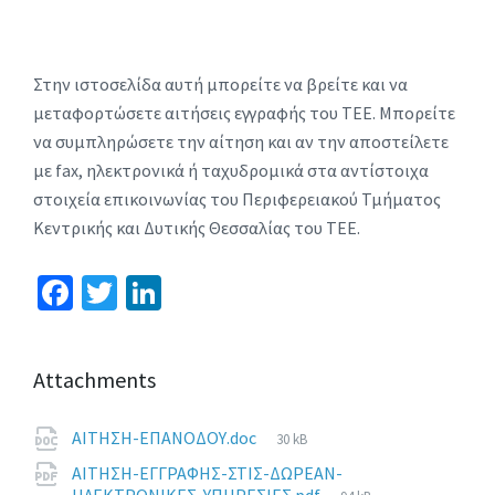
Στην ιστοσελίδα αυτή μπορείτε να βρείτε και να
μεταφορτώσετε αιτήσεις εγγραφής του ΤΕΕ. Μπορείτε
να συμπληρώσετε την αίτηση και αν την αποστείλετε
με fax, ηλεκτρονικά ή ταχυδρομικά στα αντίστοιχα
στοιχεία επικοινωνίας του Περιφερειακού Τμήματος
Κεντρικής και Δυτικής Θεσσαλίας του ΤΕΕ.
Fa
T
Li
ce
wi
n
b
tt
ke
Attachments
o
er
dI
o
n
File
ΑΙΤΗΣΗ-ΕΠΑΝΟΔΟΥ.doc
30 kB
k
size:
ΑΙΤΗΣΗ-ΕΓΓΡΑΦΗΣ-ΣΤΙΣ-ΔΩΡΕΑΝ-
File