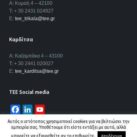
Α: Κοραή 4 – 42100
T: + 30 2431 024927
E:
tee_trikala@tee.gr
Καρδίτσα
Α: Καζαμπάκα 4 – 43100
T: + 30 2441 020027
E:
tee_karditsa@tee.gr
TEE Social media
Fa
Li
Yo
ce
n
u
Αυτός ο ιστότοπος χρησιμοποιεί cookies για να βελτιώσει την
b
ke
T
εμπειρία σας. Υποθέτουμε ότι είστε εντάξει με αυτό, αλλά
© 2026 ΤΕΕ |
Πολιτική προσωπικών δεδομένων
μπορείτε να εξαιρεθείτε αν το επιθυμείτε.
Αποδέχομαι