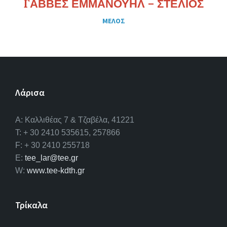
ΓΑΒΒΕΣ ΕΜΜΑΝΟΥΗΛ – ΣΤΕΛΙΟΣ
ΜΕΛΟΣ
Λάρισα
A: Καλλιθέας 7 & Τζαβέλα, 41221
T: + 30 2410 535615, 257866
F: + 30 2410 255718
E:
tee_lar@tee.gr
W:
www.tee-kdth.gr
Τρίκαλα